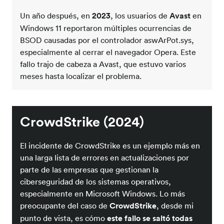
Un año después, en
2023
, los usuarios de
Avast
en
Windows 11 reportaron múltiples ocurrencias de
BSOD causadas por el controlador aswArPot.sys,
especialmente al cerrar el navegador Opera. Este
fallo trajo de cabeza a Avast, que estuvo varios
meses hasta localizar el problema.
CrowdStrike (2024)
El incidente de CrowdStrike es un ejemplo más en
una larga lista de errores en actualizaciones por
parte de las empresas que gestionan la
ciberseguridad de los sistemas operativos,
especialmente en Microsoft Windows. Lo más
preocupante del caso de
CrowdStrike
, desde mi
punto de vista, es cómo
este fallo se saltó todas