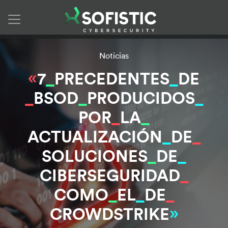
Skip to content
Noticias
7
_
PRECEDENTES
_
DE
_
BSOD
_
PRODUCIDOS
_
POR
_
LA
_
ACTUALIZACIÓN
_
DE
_
SOLUCIONES
_
DE
_
CIBERSEGURIDAD
_
COMO
_
EL
_
DE
_
CROWDSTRIKE