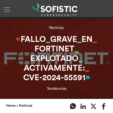
Skip to content
Noticias
FALLO
_
GRAVE
_
EN
_
FORTINET
_
EXPLOTADO
_
ACTIVAMENTE:
_
CVE-2024-55591
Tendencias
Home
Noticias